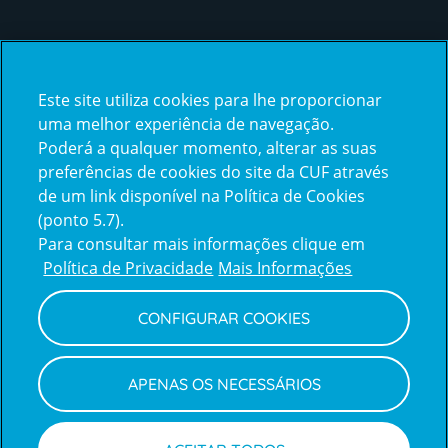
Certificações
Este site utiliza cookies para lhe proporcionar
certification2
certification3
uma melhor experiência de navegação.
Poderá a qualquer momento, alterar as suas
preferências de cookies do site da CUF através
de um link disponível na Política de Cookies
(ponto 5.7).
Reclamações e Elogios
Para consultar mais informações clique em
Reclamações
Política de Privacidade
Mais Informações
e
elogios
CONFIGURAR COOKIES
Política de Privacidade e Cookies
Terms
Configurar Cookies
Termos e Condições
APENAS OS NECESSÁRIOS
and
Declaração de Acessibilidade
Privacy
Canal de Denúncias
Informações legais
Policy
© CUF 2026 Todos os direitos reservados