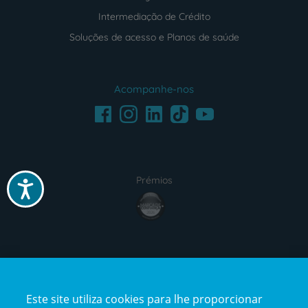
Intermediação de Crédito
Soluções de acesso e Planos de saúde
Acompanhe-nos
Facebook
LinkedIn
Youtube
Instagram
TikTok
Prémios
Acessibilidade
award4
Certificações
Este site utiliza cookies para lhe proporcionar
certification2
certification3