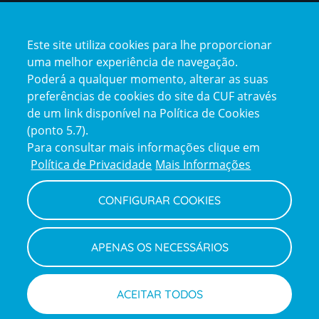
Certificações
Este site utiliza cookies para lhe proporcionar
certification2
certification3
uma melhor experiência de navegação.
Poderá a qualquer momento, alterar as suas
preferências de cookies do site da CUF através
de um link disponível na Política de Cookies
(ponto 5.7).
Reclamações e Elogios
Para consultar mais informações clique em
Reclamações
Política de Privacidade
Mais Informações
e
elogios
CONFIGURAR COOKIES
Política de Privacidade e Cookies
Terms
Configurar Cookies
Termos e Condições
APENAS OS NECESSÁRIOS
and
Declaração de Acessibilidade
Privacy
Canal de Denúncias
Informações legais
Policy
© CUF 2026 Todos os direitos reservados
ACEITAR TODOS