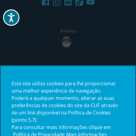
Instagram
TikTok
Acessibilidade
Prémios
award4
Certificações
Este site utiliza cookies para lhe proporcionar
certification2
certification3
uma melhor experiência de navegação.
Poderá a qualquer momento, alterar as suas
preferências de cookies do site da CUF através
de um link disponível na Política de Cookies
(ponto 5.7).
Reclamações e Elogios
Para consultar mais informações clique em
Reclamações
Política de Privacidade
Mais Informações
e