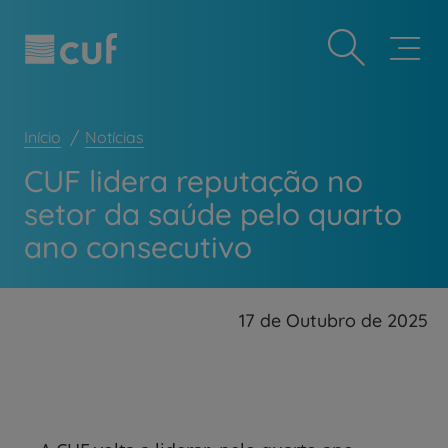
Observação:
Passar
Prevenção e bem-estar
este
para
site
o
Grandes Áreas da Saúde
inclui
conteúdo
um
principal
Serviços CUF
sistema
de
Início
Notícias
Plano +CUF
acessibilidade.
CUF lidera reputação no
My CUF
setor da saúde pelo quarto
Clientes e acompanhantes
ano consecutivo
CUF Academic Center
Para profissionais
Sobre nós
17 de Outubro de 2025
Contacte-nos
PT
EN