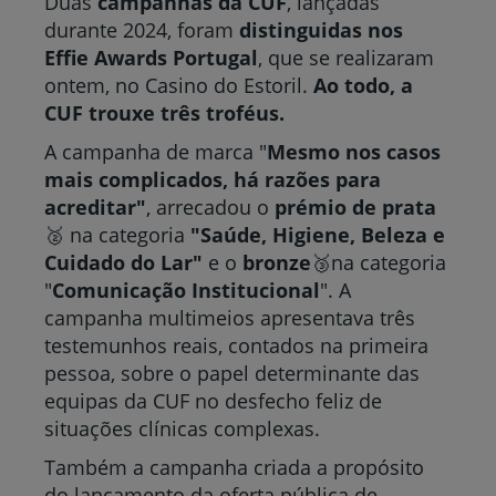
Duas
campanhas da CUF
, lançadas
durante 2024, foram
distinguidas nos
Effie Awards Portugal
, que se realizaram
ontem, no Casino do Estoril.
Ao todo, a
CUF trouxe três troféus.
A campanha de marca "
Mesmo nos casos
mais complicados, há razões para
acreditar"
, arrecadou o
prémio de prata
🥈 na categoria
"Saúde, Higiene, Beleza e
Cuidado do Lar"
e o
bronze
🥉na categoria
"
Comunicação Institucional
". A
campanha multimeios apresentava três
testemunhos reais, contados na primeira
pessoa, sobre o papel determinante das
equipas da CUF no desfecho feliz de
situações clínicas complexas.
Também a campanha criada a propósito
do lançamento da oferta pública de