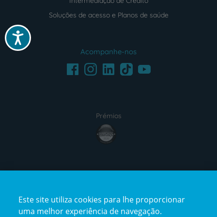
Intermediação de Crédito
Soluções de acesso e Planos de saúde
Acessibilidade
Acompanhe-nos
Facebook
LinkedIn
Youtube
Instagram
TikTok
Prémios
award4
Certificações
Este site utiliza cookies para lhe proporcionar
certification2
certification3
uma melhor experiência de navegação.