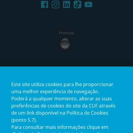
Facebook
LinkedIn
Youtube
Instagram
TikTok
Prémios
award4
Certificações
Este site utiliza cookies para lhe proporcionar
certification2
certification3
uma melhor experiência de navegação.
Poderá a qualquer momento, alterar as suas
preferências de cookies do site da CUF através
de um link disponível na Política de Cookies
(ponto 5.7).
Reclamações e Elogios
Para consultar mais informações clique em
Reclamações