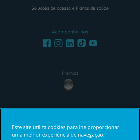
Soluções de acesso e Planos de saúde
Acompanhe-nos
Facebook
LinkedIn
Youtube
Instagram
TikTok
Prémios
award4
Certificações
Este site utiliza cookies para lhe proporcionar
certification2
certification3
uma melhor experiência de navegação.