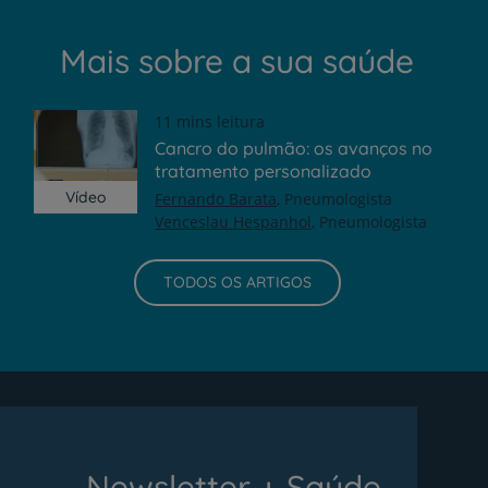
Mais sobre a sua saúde
11 mins leitura
Cancro do pulmão: os avanços no
tratamento personalizado
Vídeo
Fernando Barata
Pneumologista
Venceslau Hespanhol
Pneumologista
TODOS OS ARTIGOS
Newsletter + Saúde