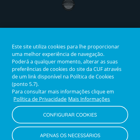
Certificações
Este site utiliza cookies para lhe proporcionar
certification2
certification3
uma melhor experiência de navegação.
Poderá a qualquer momento, alterar as suas
preferências de cookies do site da CUF através
de um link disponível na Política de Cookies
(ponto 5.7).
Reclamações e Elogios
Para consultar mais informações clique em
Reclamações
Política de Privacidade
Mais Informações
e
elogios
CONFIGURAR COOKIES
Política de Privacidade e Cookies
Terms
Configurar Cookies
Termos e Condições
APENAS OS NECESSÁRIOS
and
Declaração de Acessibilidade