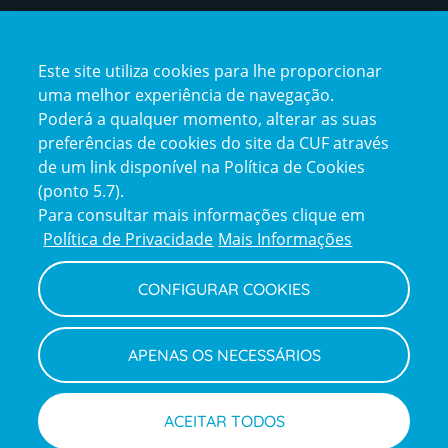
Certificações
Este site utiliza cookies para lhe proporcionar
certification2
certification3
uma melhor experiência de navegação.
Poderá a qualquer momento, alterar as suas
preferências de cookies do site da CUF através
de um link disponível na Política de Cookies
(ponto 5.7).
Reclamações e Elogios
Para consultar mais informações clique em
Reclamações
Política de Privacidade
Mais Informações
e
elogios
CONFIGURAR COOKIES
Política de Privacidade e Cookies
Terms
Configurar Cookies
Termos e Condições
APENAS OS NECESSÁRIOS
and
Declaração de Acessibilidade
Privacy
Canal de Denúncias
Informações legais
Policy
© CUF 2026 Todos os direitos reservados
ACEITAR TODOS