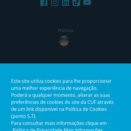
Facebook
LinkedIn
Youtube
Instagram
TikTok
Prémios
award4
Certificações
Este site utiliza cookies para lhe proporcionar
certification2
certification3
uma melhor experiência de navegação.
Poderá a qualquer momento, alterar as suas
preferências de cookies do site da CUF através
de um link disponível na Política de Cookies
(ponto 5.7).
Reclamações e Elogios
Para consultar mais informações clique em
Reclamações
Política de Privacidade
Mais Informações