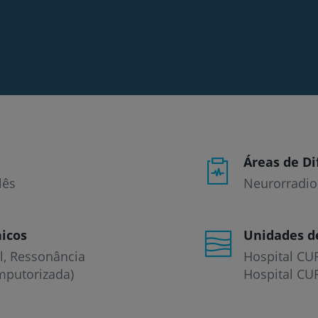
Prevenção e bem-esta
Áreas de Di
Grandes Áreas da Saú
lês
Neurorradio
icos
Unidades d
Serviços CUF
l
Ressonância
Hospital CU
mputorizada)
Hospital CUF