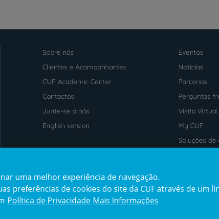
Sobre nós
Eventos
Menu
footer
Clientes e Acompanhantes
Notícias
CUF Academic Center
Parcerias
Contactos
Perguntas f
Junte-se a nós
Visita Virtual
English version
My CUF
Soluções de 
Intermediação de Crédito
saúde
cionar uma melhor experiência de navegação.
Prémios
Certificaçõe
s preferências de cookies do site da CUF através de um link
award4
certification2
cert
em
Política de Privacidade
Mais Informações