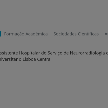
Plano +CUF
My CUF
Clientes e acompanhantes
Formação Académica
Sociedades Científicas
A
CUF Academic Center
ssistente Hospitalar do Serviço de Neurorradiologia 
Para profissionais
iversitário Lisboa Central
Sobre nós
Contacte-nos
PT
EN