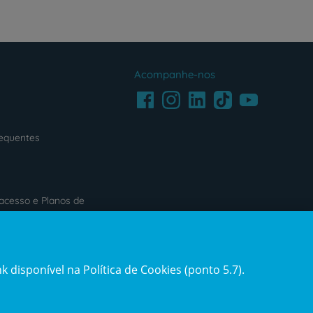
Acompanhe-nos
Facebook
LinkedIn
Youtube
Instagram
TikTok
requentes
acesso e Planos de
s
Reclamações e Elogios
 disponível na Política de Cookies (ponto 5.7).
ification3
Reclamações
e
elogios