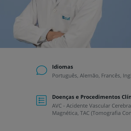
um
leitor
de
tela;
Pressione
Control-
F10
para
abrir
um
menu
de
Idiomas
acessibilidade.
Português
Alemão
Francês
Ing
Doenças e Procedimentos Clín
AVC - Acidente Vascular Cerebra
Magnética
TAC (Tomografia Co