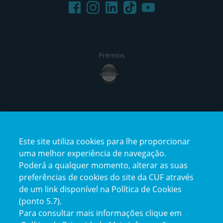
Facebook
LinkedIn
Youtube
Instagram
TikTok
Prémios
award4
Certificações
Este site utiliza cookies para lhe proporcionar
certification2
certification3
uma melhor experiência de navegação.
Poderá a qualquer momento, alterar as suas
preferências de cookies do site da CUF através
de um link disponível na Política de Cookies
(ponto 5.7).
Reclamações e Elogios
Para consultar mais informações clique em
Reclamações