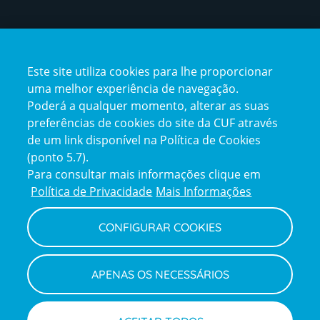
Certificações
Este site utiliza cookies para lhe proporcionar
certification2
certification3
uma melhor experiência de navegação.
Poderá a qualquer momento, alterar as suas
preferências de cookies do site da CUF através
de um link disponível na Política de Cookies
(ponto 5.7).
Reclamações e Elogios
Para consultar mais informações clique em
Reclamações
Política de Privacidade
Mais Informações
e
elogios
CONFIGURAR COOKIES
Política de Privacidade e Cookies
Terms
Configurar Cookies
Termos e Condições
APENAS OS NECESSÁRIOS
and
Declaração de Acessibilidade
Privacy
Canal de Denúncias
Informações legais
Policy
© CUF 2026 Todos os direitos reservados