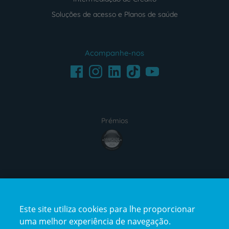
Soluções de acesso e Planos de saúde
Acompanhe-nos
Facebook
LinkedIn
Youtube
Instagram
TikTok
Prémios
award4
Certificações
Este site utiliza cookies para lhe proporcionar
certification2
certification3
uma melhor experiência de navegação.