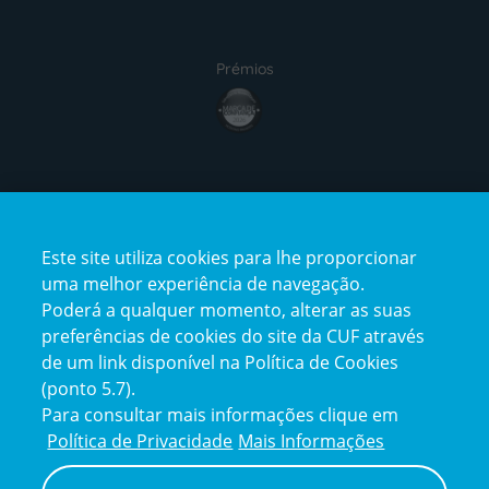
Prémios
award4
Certificações
Este site utiliza cookies para lhe proporcionar
certification2
certification3
uma melhor experiência de navegação.
Poderá a qualquer momento, alterar as suas
preferências de cookies do site da CUF através
de um link disponível na Política de Cookies
(ponto 5.7).
Reclamações e Elogios
Para consultar mais informações clique em
Reclamações
Política de Privacidade
Mais Informações
e
elogios