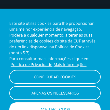
Certificações
Este site utiliza cookies para lhe proporcionar
certification2
certification3
uma melhor experiência de navegação.
Poderá a qualquer momento, alterar as suas
preferências de cookies do site da CUF através
de um link disponível na Política de Cookies
(ponto 5.7).
Reclamações e Elogios
Para consultar mais informações clique em
Reclamações
Política de Privacidade
Mais Informações
e
elogios
CONFIGURAR COOKIES
Política de Privacidade e Cookies
Terms
Configurar Cookies
Termos e Condições
APENAS OS NECESSÁRIOS
and
Declaração de Acessibilidade
Privacy
Canal de Denúncias
Informações legais
Policy
© CUF 2026 Todos os direitos reservados
ACEITAR TODOS