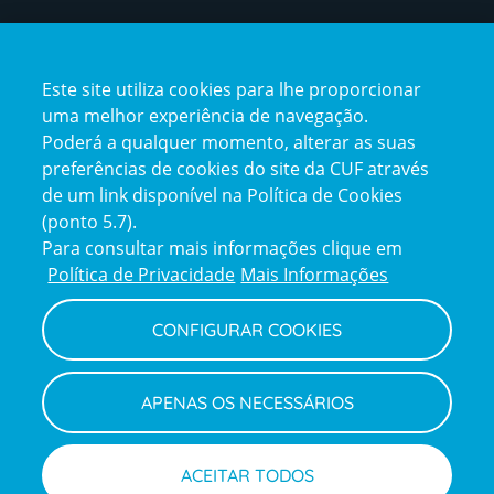
Certificações
Este site utiliza cookies para lhe proporcionar
certification2
certification3
uma melhor experiência de navegação.
Poderá a qualquer momento, alterar as suas
preferências de cookies do site da CUF através
de um link disponível na Política de Cookies
(ponto 5.7).
Reclamações e Elogios
Para consultar mais informações clique em
Reclamações
Política de Privacidade
Mais Informações
e
elogios
CONFIGURAR COOKIES
Política de Privacidade e Cookies
Terms
Configurar Cookies
Termos e Condições
APENAS OS NECESSÁRIOS
and
Declaração de Acessibilidade
Privacy
Canal de Denúncias
Informações legais
Policy
© CUF 2026 Todos os direitos reservados
ACEITAR TODOS