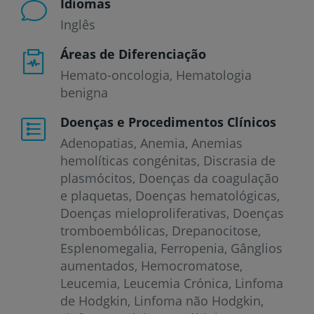
Idiomas
Inglês
Áreas de Diferenciação
Hemato-oncologia, Hematologia
benigna
Doenças e Procedimentos Clínicos
Adenopatias
Anemia
Anemias
hemolíticas congénitas
Discrasia de
plasmócitos
Doenças da coagulação
e plaquetas
Doenças hematológicas
Doenças mieloproliferativas
Doenças
tromboembólicas
Drepanocitose
Esplenomegalia
Ferropenia
Gânglios
aumentados
Hemocromatose
Leucemia
Leucemia Crónica
Linfoma
de Hodgkin
Linfoma não Hodgkin