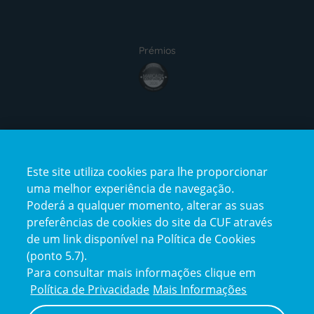
Prémios
award4
Certificações
Este site utiliza cookies para lhe proporcionar
certification2
certification3
uma melhor experiência de navegação.
Poderá a qualquer momento, alterar as suas
preferências de cookies do site da CUF através
de um link disponível na Política de Cookies
(ponto 5.7).
Reclamações e Elogios
Para consultar mais informações clique em
Reclamações
Política de Privacidade
Mais Informações
e
elogios