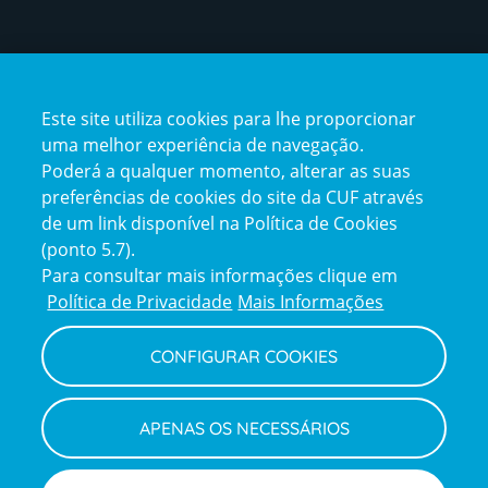
Certificações
Este site utiliza cookies para lhe proporcionar
certification2
certification3
uma melhor experiência de navegação.
Poderá a qualquer momento, alterar as suas
preferências de cookies do site da CUF através
de um link disponível na Política de Cookies
(ponto 5.7).
Reclamações e Elogios
Para consultar mais informações clique em
Reclamações
Política de Privacidade
Mais Informações
e
elogios
CONFIGURAR COOKIES
Política de Privacidade e Cookies
Terms
Configurar Cookies
Termos e Condições
APENAS OS NECESSÁRIOS
and
Declaração de Acessibilidade
Privacy
Canal de Denúncias
Informações legais
Policy
© CUF 2026 Todos os direitos reservados