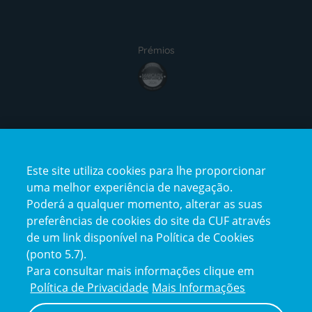
Prémios
award4
Certificações
Este site utiliza cookies para lhe proporcionar
certification2
certification3
uma melhor experiência de navegação.
Poderá a qualquer momento, alterar as suas
preferências de cookies do site da CUF através
de um link disponível na Política de Cookies
(ponto 5.7).
Reclamações e Elogios
Para consultar mais informações clique em
Reclamações
Política de Privacidade
Mais Informações
e
elogios