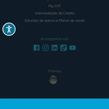
My CUF
Intermediação de Crédito
Soluções de acesso e Planos de saúde
Acessibilidade
Acompanhe-nos
Facebook
LinkedIn
Youtube
Instagram
TikTok
Prémios
award4
Certificações