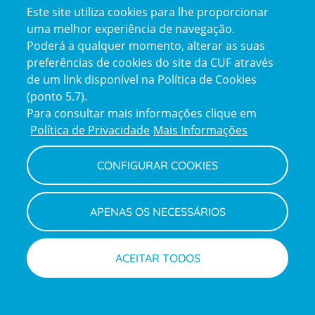
Este site utiliza cookies para lhe proporcionar
certification2
certification3
uma melhor experiência de navegação.
Poderá a qualquer momento, alterar as suas
preferências de cookies do site da CUF através
de um link disponível na Política de Cookies
(ponto 5.7).
Reclamações e Elogios
Para consultar mais informações clique em
Reclamações
Política de Privacidade
Mais Informações
e
elogios
CONFIGURAR COOKIES
Política de Privacidade e Cookies
Terms
Configurar Cookies
Termos e Condições
APENAS OS NECESSÁRIOS
and
Declaração de Acessibilidade
Privacy
Canal de Denúncias
Informações legais
Policy
© CUF 2026 Todos os direitos reservados
ACEITAR TODOS
Marcar consulta