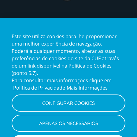
Certificações
Este site utiliza cookies para lhe proporcionar
certification2
certification3
uma melhor experiência de navegação.
Poderá a qualquer momento, alterar as suas
preferências de cookies do site da CUF através
de um link disponível na Política de Cookies
(ponto 5.7).
Reclamações e Elogios
Para consultar mais informações clique em
Reclamações
Política de Privacidade
Mais Informações
e
elogios
CONFIGURAR COOKIES
Política de Privacidade e Cookies
Terms
Configurar Cookies
Termos e Condições
APENAS OS NECESSÁRIOS
and
Declaração de Acessibilidade
Privacy
Canal de Denúncias
Informações legais
Policy