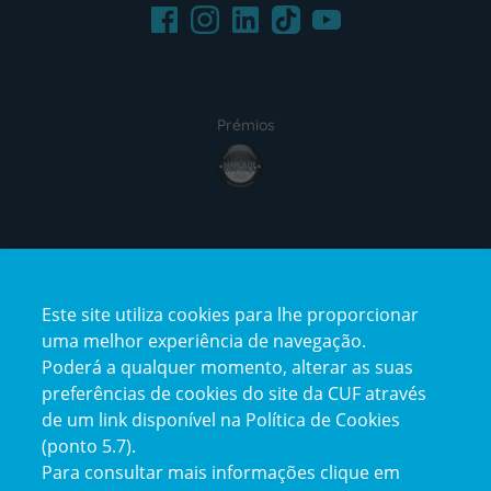
Facebook
LinkedIn
Youtube
Instagram
TikTok
Prémios
award4
Certificações
Este site utiliza cookies para lhe proporcionar
certification2
certification3
uma melhor experiência de navegação.
Poderá a qualquer momento, alterar as suas
preferências de cookies do site da CUF através
de um link disponível na Política de Cookies
(ponto 5.7).
Reclamações e Elogios
Para consultar mais informações clique em
Reclamações