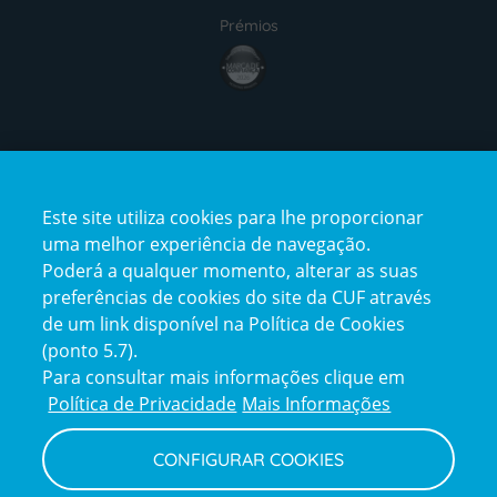
Prémios
award4
Certificações
Este site utiliza cookies para lhe proporcionar
certification2
certification3
uma melhor experiência de navegação.
Poderá a qualquer momento, alterar as suas
preferências de cookies do site da CUF através
de um link disponível na Política de Cookies
(ponto 5.7).
Reclamações e Elogios
Para consultar mais informações clique em
Reclamações
Política de Privacidade
Mais Informações
e
elogios
CONFIGURAR COOKIES
Política de Privacidade e Cookies