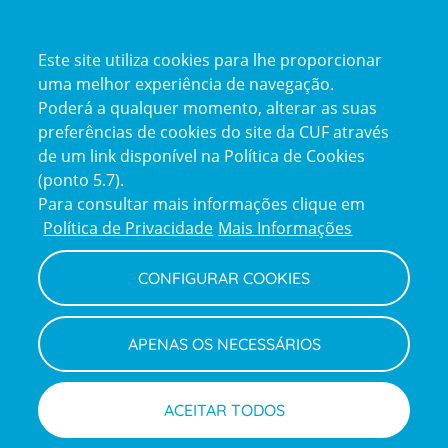
Certificações
Este site utiliza cookies para lhe proporcionar
certification2
certification3
uma melhor experiência de navegação.
Poderá a qualquer momento, alterar as suas
preferências de cookies do site da CUF através
de um link disponível na Política de Cookies
(ponto 5.7).
Reclamações e Elogios
Para consultar mais informações clique em
Reclamações
Política de Privacidade
Mais Informações
e
elogios
CONFIGURAR COOKIES
Política de Privacidade e Cookies
Terms
Configurar Cookies
Termos e Condições
APENAS OS NECESSÁRIOS
and
Declaração de Acessibilidade
Privacy
Canal de Denúncias
Informações legais
Policy
© CUF 2026 Todos os direitos reservados
ACEITAR TODOS