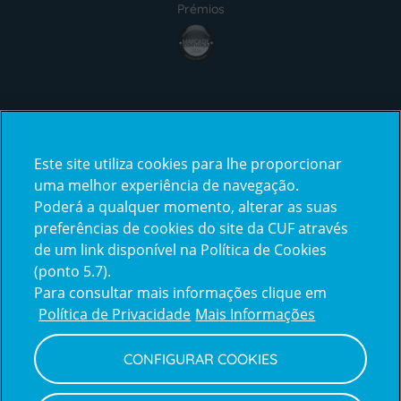
Prémios
award4
Certificações
Este site utiliza cookies para lhe proporcionar
certification2
certification3
uma melhor experiência de navegação.
Poderá a qualquer momento, alterar as suas
preferências de cookies do site da CUF através
de um link disponível na Política de Cookies
(ponto 5.7).
Reclamações e Elogios
Para consultar mais informações clique em
Reclamações
Política de Privacidade
Mais Informações
e
elogios
CONFIGURAR COOKIES
Política de Privacidade e Cookies