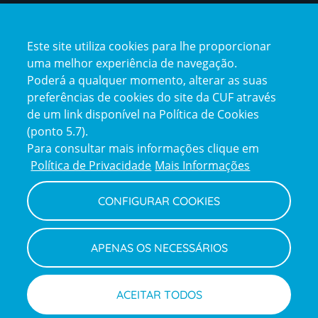
Certificações
Este site utiliza cookies para lhe proporcionar
certification2
certification3
uma melhor experiência de navegação.
Poderá a qualquer momento, alterar as suas
preferências de cookies do site da CUF através
de um link disponível na Política de Cookies
(ponto 5.7).
Reclamações e Elogios
Para consultar mais informações clique em
Reclamações
Política de Privacidade
Mais Informações
e
elogios
CONFIGURAR COOKIES
Política de Privacidade e Cookies
Terms
Configurar Cookies
Termos e Condições
APENAS OS NECESSÁRIOS
and
Declaração de Acessibilidade
Privacy
Canal de Denúncias
Informações legais
Policy
© CUF 2026 Todos os direitos reservados
ACEITAR TODOS