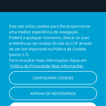
Certificações
Este site utiliza cookies para lhe proporcionar
certification2
certification3
uma melhor experiência de navegação.
Poderá a qualquer momento, alterar as suas
preferências de cookies do site da CUF através
de um link disponível na Política de Cookies
(ponto 5.7).
Reclamações e Elogios
Para consultar mais informações clique em
Reclamações
Política de Privacidade
Mais Informações
e
elogios
CONFIGURAR COOKIES
Política de Privacidade e Cookies
Terms
Configurar Cookies
Termos e Condições
APENAS OS NECESSÁRIOS
and
Declaração de Acessibilidade
Privacy
Canal de Denúncias
Informações legais
Policy
© CUF 2026 Todos os direitos reservados