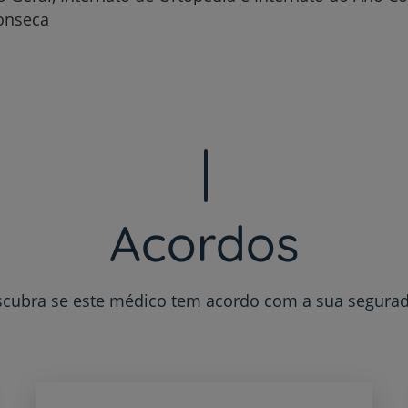
onseca
Para profissionais
Sobre nós
Contacte-nos
Acordos
PT
EN
cubra se este médico tem acordo com a sua segura