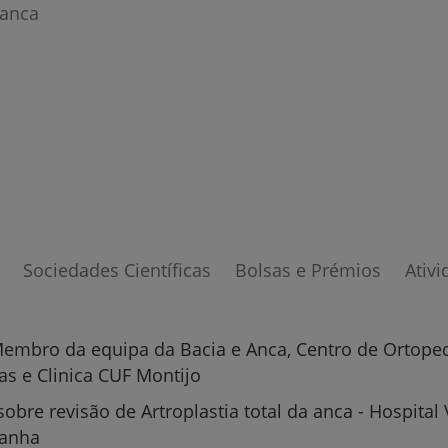
 anca
Sociedades Científicas
Bolsas e Prémios
Ativi
embro da equipa da Bacia e Anca, Centro de Ortoped
s e Clinica CUF Montijo
sobre revisão de Artroplastia total da anca - Hospital 
Prevenção e bem-esta
panha