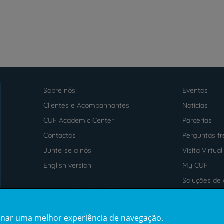
Sobre nós
Eventos
Menu
footer
Clientes e Acompanhantes
Notícias
CUF Academic Center
Parcerias
Contactos
Perguntas f
Junte-se a nós
Visita Virtual
English version
My CUF
Soluções de 
Intermediação de Crédito
saúde
cionar uma melhor experiência de navegação.