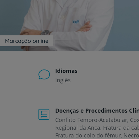
um
leitor
de
tela;
Pressione
Control-
F10
Marcação online
para
abrir
um
menu
de
Idiomas
acessibilidade.
Inglês
Doenças e Procedimentos Clín
Conflito Femoro-Acetabular
Cox
Regional da Anca
Fratura da c
Fratura do colo do fémur
Necro