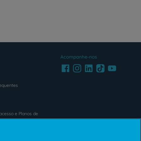
Acompanhe-nos
Facebook
LinkedIn
Youtube
Instagram
TikTok
requentes
acesso e Planos de