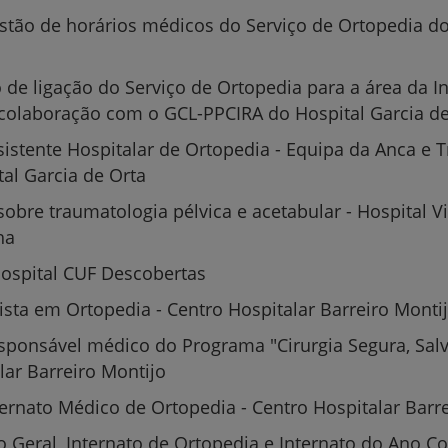
stão de horários médicos do Serviço de Ortopedia do
Grandes Áreas da Saú
o de ligação do Serviço de Ortopedia para a área da I
colaboração com o GCL-PPCIRA do Hospital Garcia de
sistente Hospitalar de Ortopedia - Equipa da Anca e 
Serviços CUF
tal Garcia de Orta
sobre traumatologia pélvica e acetabular - Hospital V
ha
ospital CUF Descobertas
Plano +CUF
lista em Ortopedia - Centro Hospitalar Barreiro Monti
My CUF
sponsável médico do Programa "Cirurgia Segura, Salv
lar Barreiro Montijo
Clientes e acompanhantes
ternato Médico de Ortopedia - Centro Hospitalar Barr
CUF Academic Center
to Geral, Internato de Ortopedia e Internato do Ano 