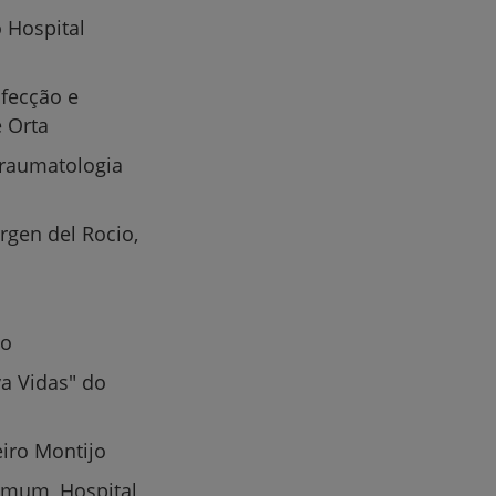
 Hospital
de
nfecção e
 Orta
Traumatologia
irgen del Rocio,
jo
a Vidas" do
eiro Montijo
Comum, Hospital