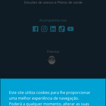
Soluções de acesso e Planos de saúde
Acompanhe-nos
Facebook
LinkedIn
Youtube
Instagram
TikTok
Prémios
award4
Certificações
Este site utiliza cookies para lhe proporcionar
certification2
certification3
uma melhor experiência de navegação.
Poderá a qualquer momento, alterar as suas