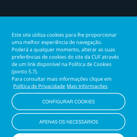
Certificações
Este site utiliza cookies para lhe proporcionar
certification2
certification3
uma melhor experiência de navegação.
Poderá a qualquer momento, alterar as suas
preferências de cookies do site da CUF através
de um link disponível na Política de Cookies
(ponto 5.7).
Reclamações e Elogios
Para consultar mais informações clique em
Reclamações
Política de Privacidade
Mais Informações
e
elogios
CONFIGURAR COOKIES
Política de Privacidade e Cookies
Terms
Configurar Cookies
Termos e Condições
APENAS OS NECESSÁRIOS
and
Declaração de Acessibilidade
Privacy
Canal de Denúncias
Informações legais
Policy
© CUF 2026 Todos os direitos reservados