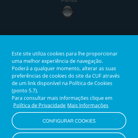
Prémios
award4
Certificações
Este site utiliza cookies para lhe proporcionar
certification2
certification3
uma melhor experiência de navegação.
Poderá a qualquer momento, alterar as suas
preferências de cookies do site da CUF através
de um link disponível na Política de Cookies
(ponto 5.7).
Reclamações e Elogios
Para consultar mais informações clique em
Reclamações
Política de Privacidade
Mais Informações
e
elogios
CONFIGURAR COOKIES
Política de Privacidade e Cookies
Terms
Configurar Cookies
Termos e Condições