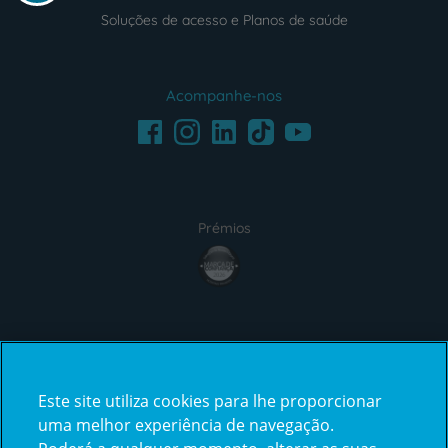
Soluções de acesso e Planos de saúde
Acompanhe-nos
Facebook
LinkedIn
Youtube
Instagram
TikTok
Prémios
award4
Certificações
Este site utiliza cookies para lhe proporcionar
certification2
certification3
uma melhor experiência de navegação.