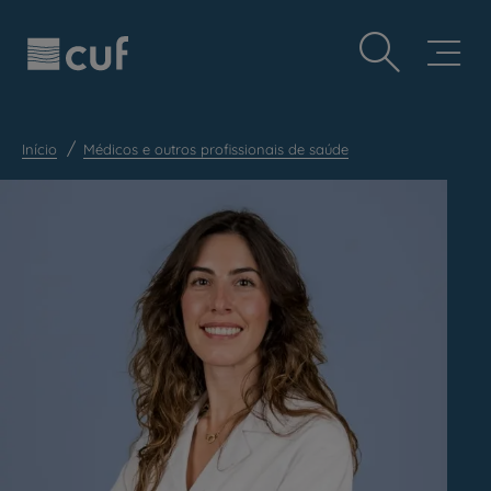
Observação:
Passar
Prevenção e bem-estar
este
para
site
o
Grandes Áreas da Saúde
inclui
conteúdo
um
principal
Serviços CUF
sistema
de
Início
Médicos e outros profissionais de saúde
Plano +CUF
acessibilidade.
My CUF
Clientes e acompanhantes
CUF Academic Center
Para profissionais
Sobre nós
Contacte-nos
PT
EN