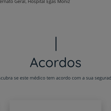
ternato Geral, Hospital Egas Moniz
Plano +CUF
My CUF
Clientes e acompanhantes
CUF Academic Center
Acordos
Para profissionais
Sobre nós
cubra se este médico tem acordo com a sua segura
Contacte-nos