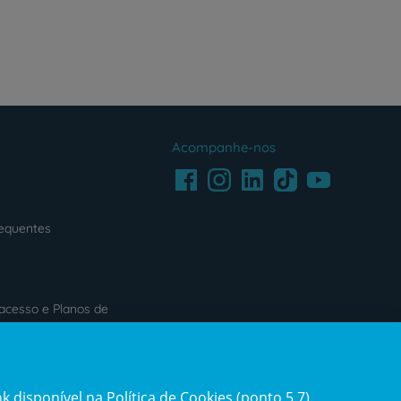
Acompanhe-nos
Facebook
LinkedIn
Youtube
Instagram
TikTok
requentes
acesso e Planos de
s
Reclamações e Elogios
 disponível na Política de Cookies (ponto 5.7).