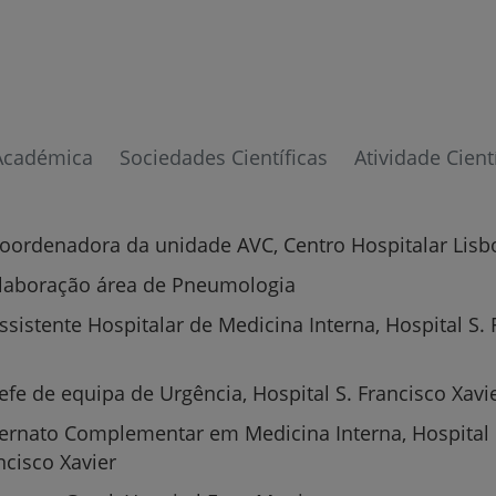
Académica
Sociedades Científicas
Atividade Cient
Prevenção e bem-esta
oordenadora da unidade AVC, Centro Hospitalar Lisb
olaboração área de Pneumologia
Grandes Áreas da Saú
ssistente Hospitalar de Medicina Interna, Hospital S. 
efe de equipa de Urgência, Hospital S. Francisco Xavi
Serviços CUF
ternato Complementar em Medicina Interna, Hospital
ncisco Xavier