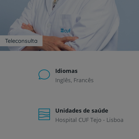
um
leitor
de
tela;
Pressione
Control-
F10
Teleconsulta
para
abrir
um
menu
de
Idiomas
acessibilidade.
Inglês
Francês
Unidades de saúde
Hospital CUF Tejo - Lisboa