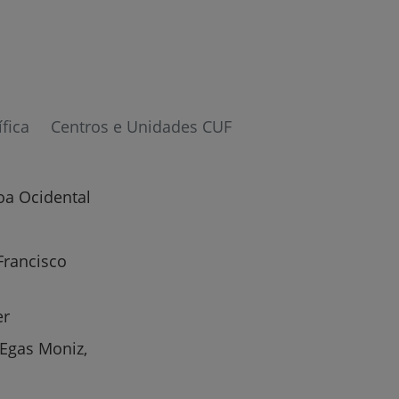
ífica
Centros e Unidades CUF
r
oa Ocidental
de
Francisco
er
 Egas Moniz,