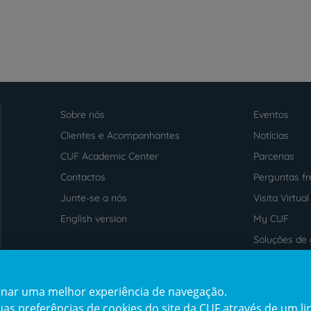
Sobre nós
Eventos
Menu
footer
Clientes e Acompanhantes
Notícias
CUF Academic Center
Parcerias
Contactos
Perguntas f
Junte-se a nós
Visita Virtual
English version
My CUF
Soluções de 
Intermediação de Crédito
saúde
cionar uma melhor experiência de navegação.
Prémios
Certificaçõe
s preferências de cookies do site da CUF através de um link