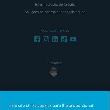
Intermediação de Crédito
Soluções de acesso e Planos de saúde
Acompanhe-nos
Facebook
LinkedIn
Youtube
Instagram
TikTok
Prémios
award4
Certificações
Este site utiliza cookies para lhe proporcionar
certification2
certification3