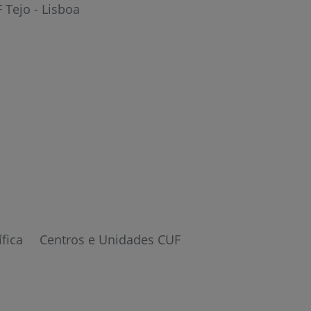
 Tejo - Lisboa
r
ífica
Centros e Unidades CUF
de