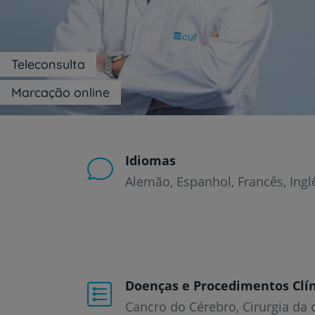
um
leitor
de
tela;
Pressione
Teleconsulta
Control-
F10
Marcação online
para
abrir
um
menu
de
Idiomas
acessibilidade.
Alemão
Espanhol
Francês
Ingl
Doenças e Procedimentos Clín
Cancro do Cérebro
Cirurgia da 