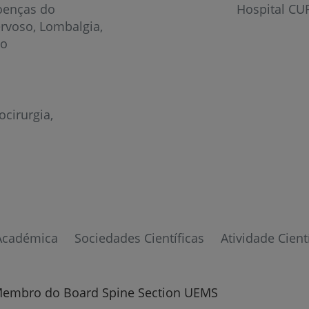
enças do
Hospital CUF
ervoso
Lombalgia
no
ocirurgia
Prevenção e bem-esta
Académica
Sociedades Científicas
Atividade Cient
Grandes Áreas da Saú
Membro do Board Spine Section UEMS