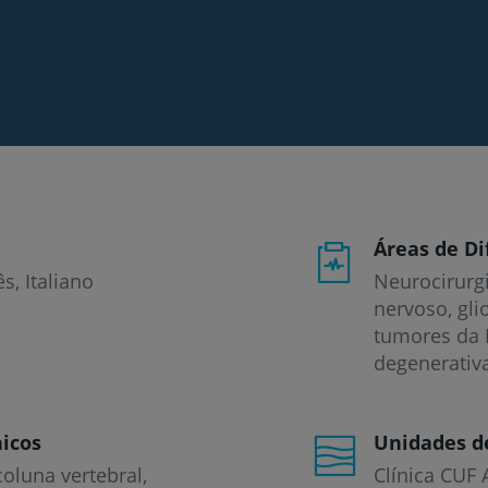
Áreas de Di
ês
Italiano
Neurocirurgi
nervoso, gli
tumores da H
degenerativa
icos
Unidades d
coluna vertebral
Clínica CUF