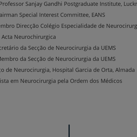
 Professor Sanjay Gandhi Postgraduate Institute, Luck
Serviços CUF
airman Special Interest Committee, EANS
embro Direcção Colégio Especialidade de Neurocirur
d Acta Neurochirurgica
cretário da Secção de Neurocirurgia da UEMS
Plano +CUF
Membro da Secção de Neurocirurgia da UEMS
My CUF
ço de Neurocirurgia, Hospital Garcia de Orta, Almada
lista em Neurocirurgia pela Ordem dos Médicos
Clientes e acompanhantes
CUF Academic Center
Para profissionais