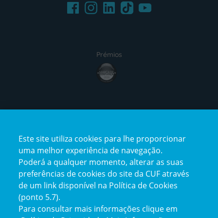
Facebook
LinkedIn
Youtube
Instagram
TikTok
Prémios
award4
Certificações
Este site utiliza cookies para lhe proporcionar
certification2
certification3
uma melhor experiência de navegação.
Poderá a qualquer momento, alterar as suas
preferências de cookies do site da CUF através
de um link disponível na Política de Cookies
(ponto 5.7).
Reclamações e Elogios
Para consultar mais informações clique em
Reclamações