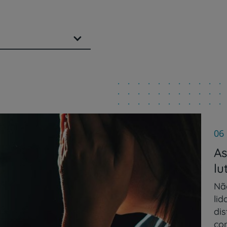
06
As
lu
Nã
li
Prevenção e bem-esta
dis
co