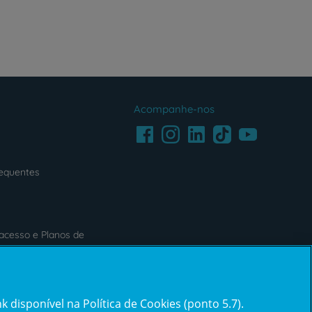
Acompanhe-nos
Facebook
LinkedIn
Youtube
Instagram
TikTok
requentes
acesso e Planos de
s
Reclamações e Elogios
 disponível na Política de Cookies (ponto 5.7).