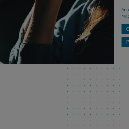
Ana
Grandes Áreas da Saú
Mag
C
Serviços CUF
P
Plano +CUF
My CUF
Clientes e acompanhantes
CUF Academic Center