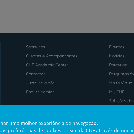
Sobre nós
Eventos
Menu
footer
Clientes e Acompanhantes
Notícias
CUF Academic Center
Parcerias
Contactos
Perguntas f
Junte-se a nós
Visita Virtual
English version
My CUF
Soluções de 
Intermediação de Crédito
saúde
cionar uma melhor experiência de navegação.
Prémios
Certificaçõe
s preferências de cookies do site da CUF através de um link