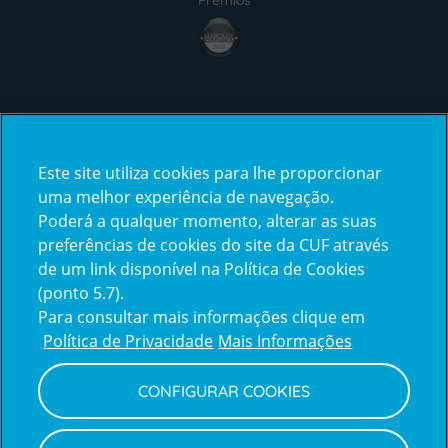
award4
Certificações
Este site utiliza cookies para lhe proporcionar
certification2
certification3
uma melhor experiência de navegação.
Poderá a qualquer momento, alterar as suas
preferências de cookies do site da CUF através
de um link disponível na Política de Cookies
(ponto 5.7).
Reclamações e Elogios
Para consultar mais informações clique em
Reclamações
Política de Privacidade
Mais Informações
e
elogios
CONFIGURAR COOKIES
Política de Privacidade e Cookies
Terms
Configurar Cookies
Termos e Condições