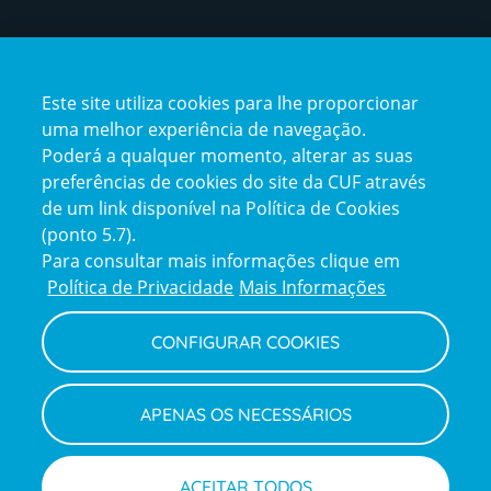
Certificações
Este site utiliza cookies para lhe proporcionar
certification2
certification3
uma melhor experiência de navegação.
Poderá a qualquer momento, alterar as suas
preferências de cookies do site da CUF através
de um link disponível na Política de Cookies
(ponto 5.7).
Reclamações e Elogios
Para consultar mais informações clique em
Reclamações
Política de Privacidade
Mais Informações
e
elogios
CONFIGURAR COOKIES
Política de Privacidade e Cookies
Terms
Configurar Cookies
Termos e Condições
APENAS OS NECESSÁRIOS
and
Declaração de Acessibilidade
Privacy
Canal de Denúncias
Informações legais
Policy
© CUF 2026 Todos os direitos reservados
ACEITAR TODOS