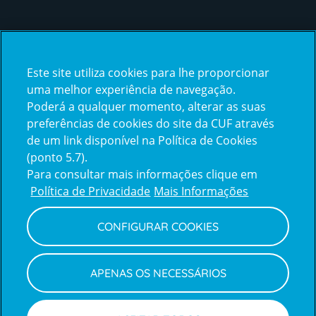
Certificações
Este site utiliza cookies para lhe proporcionar
certification2
certification3
uma melhor experiência de navegação.
Poderá a qualquer momento, alterar as suas
preferências de cookies do site da CUF através
de um link disponível na Política de Cookies
(ponto 5.7).
Reclamações e Elogios
Para consultar mais informações clique em
Reclamações
Política de Privacidade
Mais Informações
e
elogios
CONFIGURAR COOKIES
Política de Privacidade e Cookies
Terms
Configurar Cookies
Termos e Condições
APENAS OS NECESSÁRIOS
and
Declaração de Acessibilidade
Privacy
Canal de Denúncias
Informações legais
Policy
© CUF 2026 Todos os direitos reservados