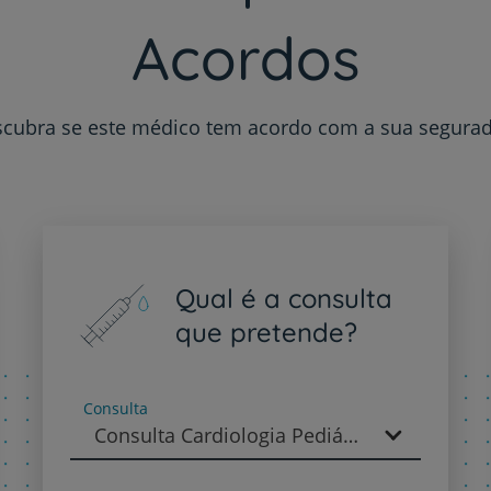
My CUF
Acordos
Clientes e acompanhantes
CUF Academic Center
cubra se este médico tem acordo com a sua segura
Para profissionais
Sobre nós
Contacte-nos
Qual é a consulta
que pretende?
PT
EN
Consulta
Consulta Cardiologia Pediátrica - Cardiologia Pediátrica