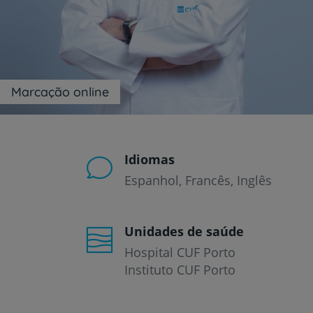
um
leitor
de
tela;
Pressione
Control-
F10
Marcação online
para
abrir
um
menu
de
Idiomas
acessibilidade.
Espanhol
Francês
Inglês
Unidades de saúde
Hospital CUF Porto
Instituto CUF Porto