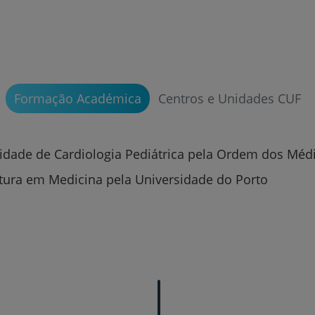
Prevenção e bem-esta
Formação Académica
Centros e Unidades CUF
Grandes Áreas da Saú
lidade de Cardiologia Pediátrica pela Ordem dos Méd
atura em Medicina pela Universidade do Porto
Serviços CUF
Plano +CUF