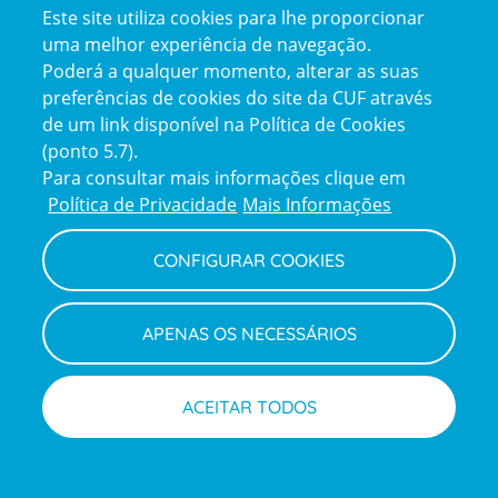
Este site utiliza cookies para lhe proporcionar
certification2
certification3
uma melhor experiência de navegação.
Poderá a qualquer momento, alterar as suas
preferências de cookies do site da CUF através
de um link disponível na Política de Cookies
(ponto 5.7).
Reclamações e Elogios
Para consultar mais informações clique em
Reclamações
Política de Privacidade
Mais Informações
e
elogios
CONFIGURAR COOKIES
Política de Privacidade e Cookies
Terms
Configurar Cookies
Termos e Condições
APENAS OS NECESSÁRIOS
and
Declaração de Acessibilidade
Privacy
Canal de Denúncias
Informações legais
Policy
© CUF 2026 Todos os direitos reservados
ACEITAR TODOS
Marcar consulta