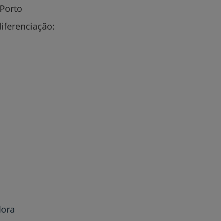
 Porto
iferenciação:
dora