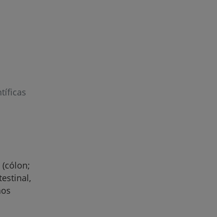
tíficas
r
de
 (cólon;
estinal,
hos