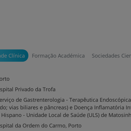
ade Clínica
Formação Académica
Sociedades Cien
Prevenção e bem-esta
orto
spital Privado da Trofa
Grandes Áreas da Saú
erviço de Gastrenterologia - Terapêutica Endoscópica
do; vias biliares e pâncreas) e Doença Inflamatória Int
 Hispano - Unidade Local de Saúde (ULS) de Matosin
Serviços CUF
spital da Ordem do Carmo, Porto