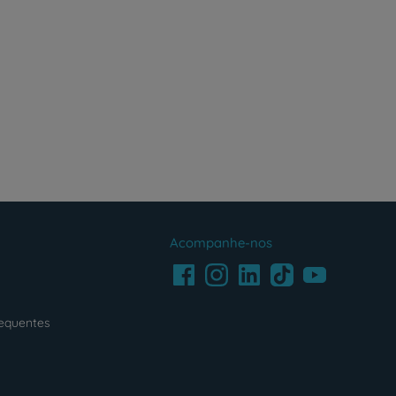
Acompanhe-nos
Facebook
LinkedIn
Youtube
Instagram
TikTok
requentes