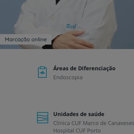
um
leitor
de
tela;
Pressione
Control-
F10
Marcação online
para
abrir
um
menu
de
Áreas de Diferenciação
acessibilidade.
Endoscopia
Unidades de saúde
Clínica CUF Marco de Canavese
Hospital CUF Porto