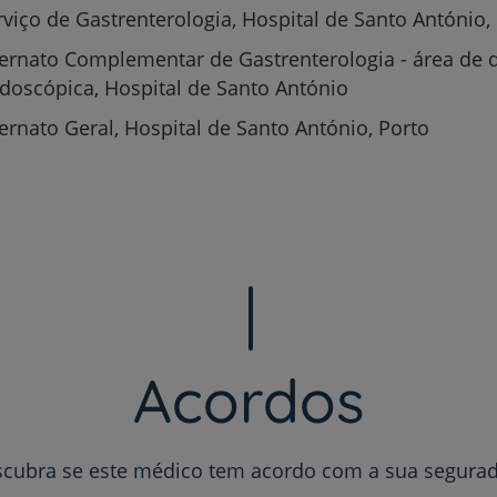
rviço de Gastrenterologia, Hospital de Santo António,
ternato Complementar de Gastrenterologia - área de d
doscópica, Hospital de Santo António
Plano +CUF
ternato Geral, Hospital de Santo António, Porto
My CUF
Clientes e acompanhantes
CUF Academic Center
Para profissionais
Acordos
Sobre nós
Contacte-nos
cubra se este médico tem acordo com a sua segura