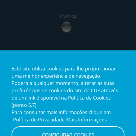
Prémios
award4
Certificações
Este site utiliza cookies para lhe proporcionar
certification2
certification3
uma melhor experiência de navegação.
Poderá a qualquer momento, alterar as suas
preferências de cookies do site da CUF através
de um link disponível na Política de Cookies
(ponto 5.7).
Reclamações e Elogios
Para consultar mais informações clique em
Reclamações
Política de Privacidade
Mais Informações
e
elogios
CONFIGURAR COOKIES