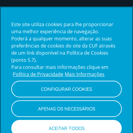
Certificações
Este site utiliza cookies para lhe proporcionar
certification2
certification3
uma melhor experiência de navegação.
Poderá a qualquer momento, alterar as suas
preferências de cookies do site da CUF através
de um link disponível na Política de Cookies
(ponto 5.7).
Reclamações e Elogios
Para consultar mais informações clique em
Reclamações
Política de Privacidade
Mais Informações
e
elogios
CONFIGURAR COOKIES
Política de Privacidade e Cookies
Terms
Configurar Cookies
Termos e Condições
APENAS OS NECESSÁRIOS
and
Declaração de Acessibilidade
Privacy
Canal de Denúncias
Informações legais
Policy
© CUF 2026 Todos os direitos reservados
ACEITAR TODOS