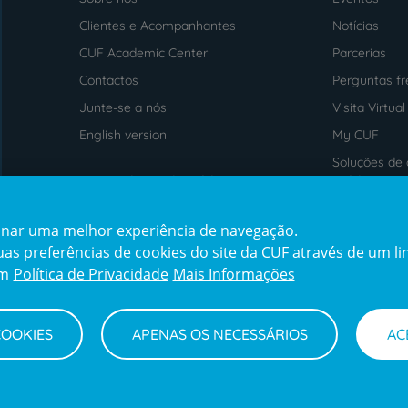
Menu
footer
Clientes e Acompanhantes
Notícias
CUF Academic Center
Parcerias
Contactos
Perguntas f
Junte-se a nós
Visita Virtual
English version
My CUF
Soluções de 
Intermediação de Crédito
saúde
cionar uma melhor experiência de navegação.
Prémios
Certificaçõe
s preferências de cookies do site da CUF através de um link
award4
certification2
cert
em
Política de Privacidade
Mais Informações
COOKIES
APENAS OS NECESSÁRIOS
AC
Termos e Condições
Declaração de Acessibilidade
Cana