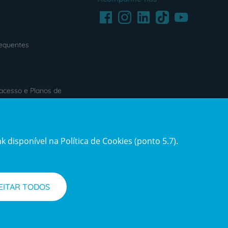
Facebook
LinkedIn
Youtube
Instagram
TikTok
requentes
acesso e Planos de
s
Reclamações e Elogios
 disponível na Política de Cookies (ponto 5.7).
ification3
Reclamações
e
elogios
EITAR TODOS
l de Denúncias
Informações legais