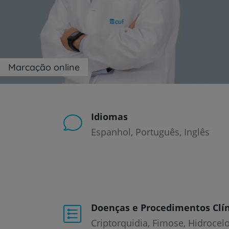
um
leitor
de
tela;
Pressione
Control-
F10
Marcação online
para
abrir
um
menu
de
Idiomas
acessibilidade.
Espanhol
Português
Inglês
Doenças e Procedimentos Clín
Criptorquidia
Fimose
Hidrocel