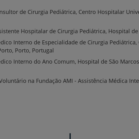
sultor de Cirurgia Pediátrica, Centro Hospitalar Univ
Serviços CUF
istente Hospitalar de Cirurgia Pediátrica, Hospital d
dico Interno de Especialidade de Cirurgia Pediátrica,
orto, Porto, Portugal
Plano +CUF
dico Interno do Ano Comum, Hospital de São Marcos
My CUF
Voluntário na Fundação AMI - Assistência Médica Inter
Clientes e acompanhantes
CUF Academic Center
Para profissionais