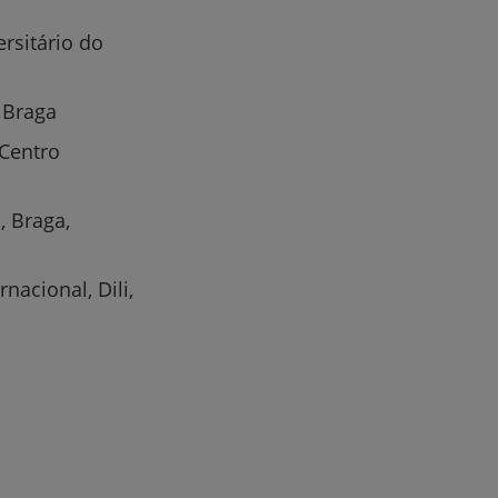
ersitário do
e Braga
 Centro
, Braga,
nacional, Dili,