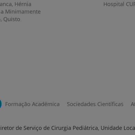
ranca
Hérnia
Hospital CU
gia Minimamente
o
Quisto
Prevenção e bem-esta
Formação Académica
Sociedades Científicas
A
Grandes Áreas da Saú
iretor de Serviço de Cirurgia Pediátrica, Unidade Loc