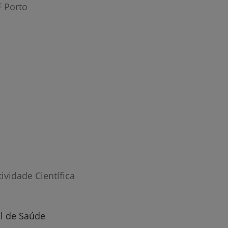
F Porto
r
tividade Científica
de
al de Saúde