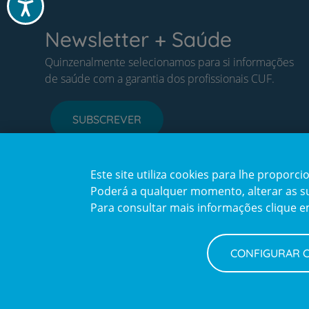
Acessibilidade
Newsletter + Saúde
Quinzenalmente selecionamos para si informações
de saúde com a garantia dos profissionais CUF.
SUBSCREVER
Este site utiliza cookies para lhe propor
Poderá a qualquer momento, alterar as sua
Para consultar mais informações clique 
CONFIGURAR 
Política de Privacidade e Cookies
Configurar Cookies
Terms
© CUF 2026 Todos os direitos reservados
and
Privacy