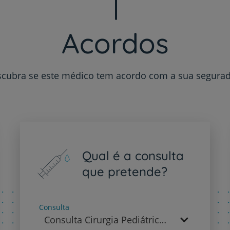
Sobre nós
Contacte-nos
Acordos
cubra se este médico tem acordo com a sua segura
PT
EN
Qual é a consulta
que pretende?
Consulta
Consulta Cirurgia Pediátrica - Cirurgia Pediátrica