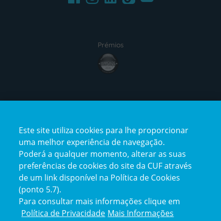
Prémios
award4
Certificações
Este site utiliza cookies para lhe proporcionar
certification2
certification3
uma melhor experiência de navegação.
Poderá a qualquer momento, alterar as suas
preferências de cookies do site da CUF através
de um link disponível na Política de Cookies
(ponto 5.7).
Reclamações e Elogios
Para consultar mais informações clique em
Reclamações
Política de Privacidade
Mais Informações
e