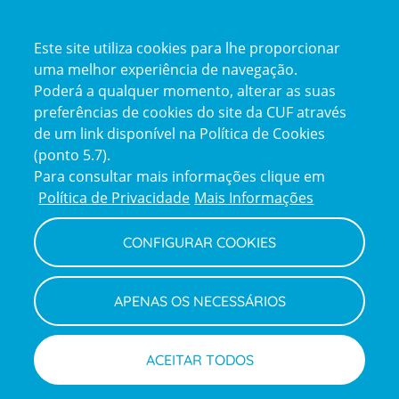
Certificações
Este site utiliza cookies para lhe proporcionar
certification2
certification3
uma melhor experiência de navegação.
Poderá a qualquer momento, alterar as suas
preferências de cookies do site da CUF através
de um link disponível na Política de Cookies
(ponto 5.7).
Reclamações e Elogios
Para consultar mais informações clique em
Reclamações
Política de Privacidade
Mais Informações
e
elogios
CONFIGURAR COOKIES
Política de Privacidade e Cookies
Terms
Configurar Cookies
Termos e Condições
APENAS OS NECESSÁRIOS
and
Declaração de Acessibilidade
Privacy
Canal de Denúncias
Informações legais
Policy
© CUF 2026 Todos os direitos reservados
ACEITAR TODOS