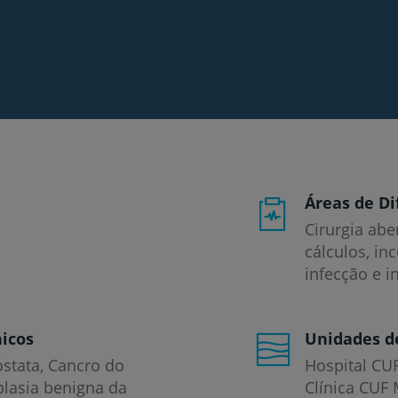
Áreas de Di
Cirurgia abe
cálculos, in
infecção e in
icos
Unidades d
óstata
Cancro do
Hospital CU
plasia benigna da
Clínica CUF 