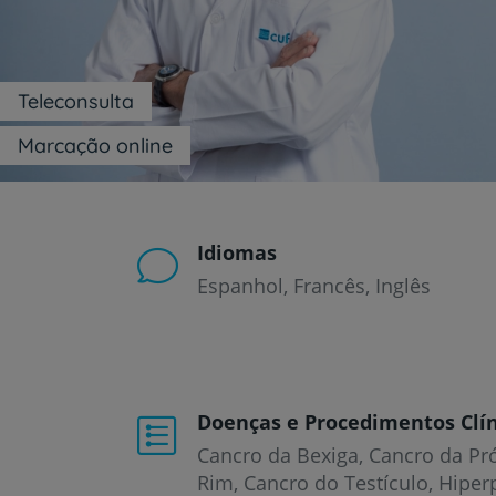
um
leitor
de
tela;
Pressione
Teleconsulta
Control-
F10
Marcação online
para
abrir
um
menu
de
Idiomas
acessibilidade.
Espanhol
Francês
Inglês
Doenças e Procedimentos Clín
Cancro da Bexiga
Cancro da Pr
Rim
Cancro do Testículo
Hiper