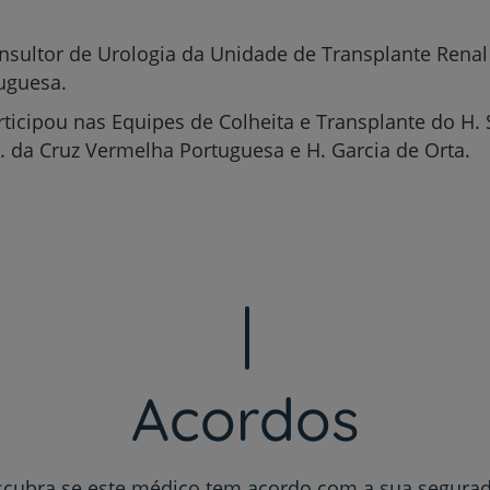
.
nsultor de Urologia da Unidade de Transplante Renal
uguesa.
Plano +CUF
ticipou nas Equipes de Colheita e Transplante do H. S
H. da Cruz Vermelha Portuguesa e H. Garcia de Orta.
My CUF
Clientes e acompanhantes
CUF Academic Center
Para profissionais
Acordos
Sobre nós
Contacte-nos
cubra se este médico tem acordo com a sua segura