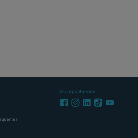
Acompanhe-nos
Facebook
LinkedIn
Youtube
Instagram
TikTok
requentes