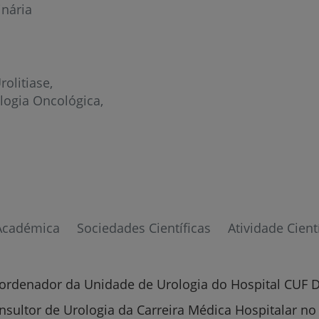
inária
rolitiase
logia Oncológica
Prevenção e bem-esta
Académica
Sociedades Científicas
Atividade Cient
Grandes Áreas da Saú
oordenador da Unidade de Urologia do Hospital CUF 
Serviços CUF
nsultor de Urologia da Carreira Médica Hospitalar no