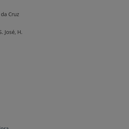
 da Cruz
. José, H.
dora